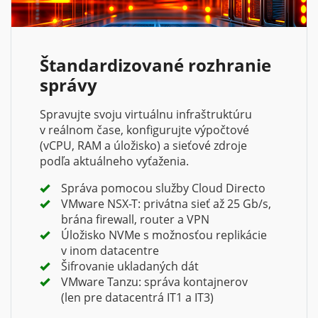
Štandardizované rozhranie
správy
Spravujte svoju virtuálnu infraštruktúru
v reálnom čase, konfigurujte výpočtové
(vCPU, RAM a úložisko) a sieťové zdroje
podľa aktuálneho vyťaženia.
Správa pomocou služby Cloud Directo
VMware NSX-T: privátna sieť až 25 Gb/s,
brána firewall, router a VPN
Úložisko NVMe s možnosťou replikácie
v inom datacentre
Šifrovanie ukladaných dát
VMware Tanzu: správa kontajnerov
(len pre datacentrá IT1 a IT3)