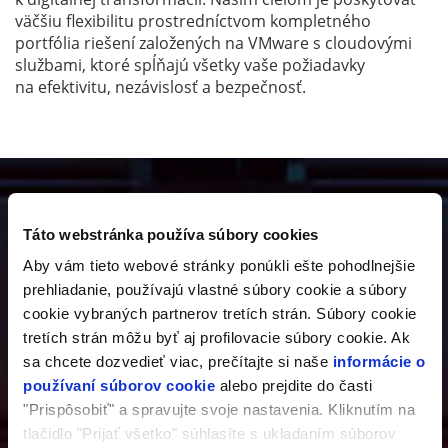
väčšiu flexibilitu prostredníctvom kompletného
portfólia riešení založených na VMware s cloudovými
službami, ktoré spĺňajú všetky vaše požiadavky
na efektivitu, nezávislosť a bezpečnosť.
Virtual Private Cloud je
Táto webstránka používa súbory cookies
ideálnym riešením pre:
Aby vám tieto webové stránky ponúkli ešte pohodlnejšie
prehliadanie, používajú vlastné súbory cookie a súbory
cookie vybraných partnerov tretích strán. Súbory cookie
tretích strán môžu byť aj profilovacie súbory cookie. Ak
sa chcete dozvedieť viac, prečítajte si naše
informácie o
používaní súborov cookie
alebo prejdite do časti
"Prispôsobiť" a spravujte svoje nastavenia. Kliknutím na
tlačidlo "Prijať všetko" súhlasíte s ukladaním súborov