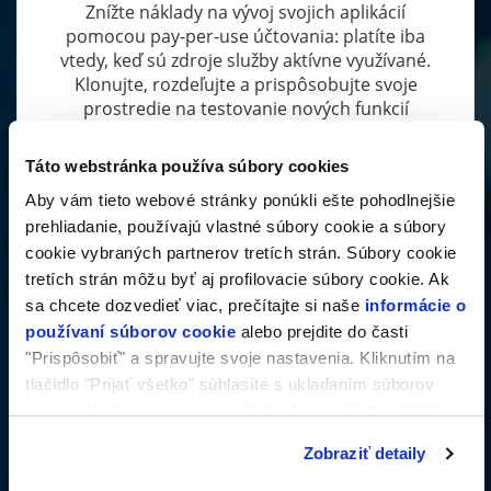
Znížte náklady na vývoj svojich aplikácií
pomocou pay-per-use účtovania: platíte iba
vtedy, keď sú zdroje služby aktívne využívané.
Klonujte, rozdeľujte a prispôsobujte svoje
prostredie na testovanie nových funkcií
bez dopadu na produkčné systémy.
Táto webstránka používa súbory cookies
Aby vám tieto webové stránky ponúkli ešte pohodlnejšie
prehliadanie, používajú vlastné súbory cookie a súbory
cookie vybraných partnerov tretích strán. Súbory cookie
tretích strán môžu byť aj profilovacie súbory cookie. Ak
sa chcete dozvedieť viac, prečítajte si naše
informácie o
používaní súborov cookie
alebo prejdite do časti
Migrácia IT infraštruktúry
"Prispôsobiť" a spravujte svoje nastavenia. Kliknutím na
tlačidlo "Prijať všetko" súhlasíte s ukladaním súborov
Využite širokú podporu riešení VMware
cookie do vášho zariadenia. Kliknutím na "Odmietnuť"
pre ľahké importovanie virtuálnych diskov
a bitových kópií serverov na prevod fyzickej
súhlasíte s ukladaním len nevyhnutných súborov cookie.
Zobraziť detaily
infraštruktúry a cloudových riešení tretích
strán na platformu FORPSI Cloud.