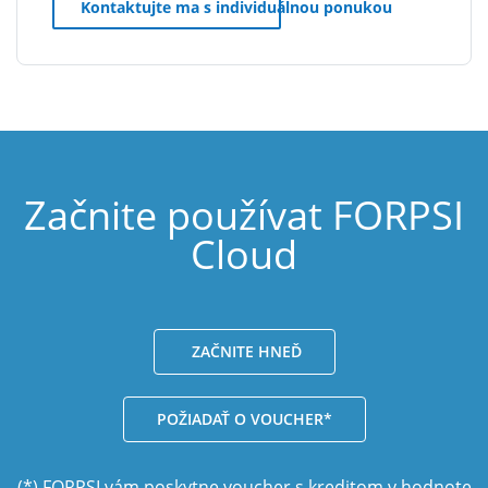
Kontaktujte ma s individuálnou ponukou
Začnite používat FORPSI
Cloud
ZAČNITE HNEĎ
POŽIADAŤ O VOUCHER*
(*) FORPSI vám poskytne voucher s kreditom v hodnote