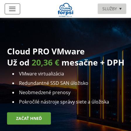
SLUŽBY
Cloud PRO VMware
Už od
20,36 €
mesačne + DPH
VMware virtualizácia
Redundantné SSD SAN úložisko
Neobmedzené prenosy
Pokročilé nástroje správy siete a úložiska
ZAČAŤ HNEĎ