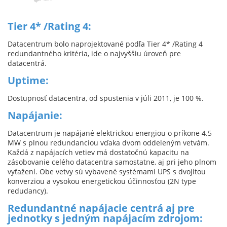
Tier 4* /Rating 4:
Datacentrum bolo naprojektované podľa Tier 4* /Rating 4
redundantného kritéria, ide o najvyššiu úroveň pre
datacentrá.
Uptime:
Dostupnosť datacentra, od spustenia v júli 2011, je 100 %.
Napájanie:
Datacentrum je napájané elektrickou energiou o príkone 4.5
MW s plnou redundanciou vďaka dvom oddeleným vetvám.
Každá z napájacích vetiev má dostatočnú kapacitu na
zásobovanie celého datacentra samostatne, aj pri jeho plnom
vyťažení. Obe vetvy sú vybavené systémami UPS s dvojitou
konverziou a vysokou energetickou účinnosťou (2N type
redudancy).
Redundantné napájacie centrá aj pre
jednotky s jedným napájacím zdrojom: