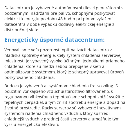
Datacentrum je vybavené autonómnymi diesel generátormi s
podzemnými nádržami pre palivo, schopnými poskytovať
elektrickú energiu po dobu 48 hodín pri plnom vyťažení
datacentra v dobe výpadku dodávky elektrickej energie z
distribučnej siete.
Energeticky úsporné datacentrum:
Venovali sme veľa pozornosti optimalizácii datacentra z
hľadiska spotreby energie. Celý systém chladenia serverovej
miestnosti je vybavený vysoko účinnými jednotkami priameho
chladenia, ktoré sú medzi sebou prepojené v sieti a
optimalizované systémom, ktorý je schopný upravovať úroveň
poskytovaného chladenia.
Budova je vybavená aj systémom chladenia free-cooling. S
použitím vonkajšieho vzduchu(starostlivo filtrovaného, s
regulovanou vlhkosťou a teplotou) sme schopní znížiť využitie
tepelných čerpadiel, a tým znížiť spotrebu energie a dopad na
životné prostredie. Racky serverov sú vybavené inovatívnym
systémom riadenia chladného vzduchu, ktorý sústredí
chladnejší vzduch v prednej časti serverov a umožňuje tým
vyššiu energetickú efektivitu.