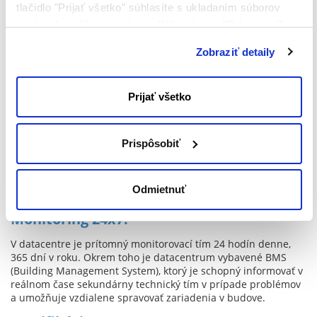
vybavená jednotkami Cisco Nexus 7000, ktoré sú
tlačidlo "Prijať všetko" súhlasíte s ukladaním súborov
najvyspelejšie na trhu.
cookie do vášho zariadenia. Kliknutím na "Odmietnuť"
Zabezpečenie:
súhlasíte s ukladaním len nevyhnutných súborov cookie.
Zobraziť detaily
Data centrum má automatické systémy hlásenia a potlačenia
požiaru, používa sa inertný plyn, neškodný pre personál a
elektrické zariadenia. Ďalej je využívaný samostatný systém
Prijať všetko
pre detekciu netesností a záplav.
Budova je vybavená pancierovými dvermi a oknami, stenami
zabezpečenými proti šplhaniu, poplašným systémom proti
Prispôsobiť
vniknutiu do budovy nainštalovaným v každej chodbe,
napojeným na dvojitý systém kontroly identifikácie. Navyše
nám monitorovací kamerový systém (CCTV) s viac než stovkou
Odmietnuť
kamier umožňuje sledovať celú budovu.
Monitoring 24x7:
V datacentre je prítomný monitorovací tím 24 hodín denne,
365 dní v roku. Okrem toho je datacentrum vybavené BMS
(Building Management System), ktorý je schopný informovať v
reálnom čase sekundárny technický tím v prípade problémov
a umožňuje vzdialene spravovať zariadenia v budove.