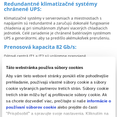
Redundantné klimatizačné systémy
chránené UPS:
Klimatizačné systémy v serverovniach a miestnostiach s
napájaním sú redundantné a zaručujú dokonalé fungovanie
chladenia aj pri simultánnom zlyhaní viacerých chladiacich
jednotiek. Celé zariadenie je chránené batériovým systémom
UPS a generátormi, aby sa predišlo akémukoľvek prerušeniu.
Prenosová kapacita 82 Gb/s:
Dátové centrá IT1 a IT2 sú vzájomne prepojené
prostredníctvom vyhradenej a redundantnej optickej siete.
Ich celková rýchlosť pripojenia k internetu činí 82Gb/s
Táto webstránka používa súbory cookies
prostredníctvom optických spojení najdôležitejších národných
a medzinárodných sprostredkovateľov a hlavnej siete
Aby vám tieto webové stránky ponúkli ešte pohodlnejšie
prístupových bodov (NAP).
prehliadanie, používajú vlastné súbory cookie a súbory
cookie vybraných partnerov tretích strán. Súbory cookie
Pokročilé sieťové služby:
tretích strán môžu byť aj profilovacie súbory cookie. Ak
Každý serverový rack má viac redundantných pripojení
sa chcete dozvedieť viac, prečítajte si naše
informácie o
pomocou optických káblov(ktoré umožňujú smerovať až
používaní súborov cookie
alebo prejdite do časti
100GB/s prevádzky) a tiež medenú káblovú sieť (kategórie 7A)
"Prispôsobiť" a spravujte svoje nastavenia. Kliknutím na
schopnú smerovať prevádzku 10GB/s. Centrálna sieť je