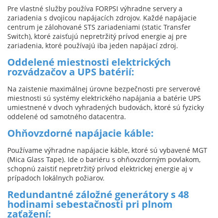
Pre vlastné služby používa FORPSI výhradne servery a
zariadenia s dvojicou napájacích zdrojov. Každé napájacie
centrum je zálohované STS zariadeniami (static Transfer
Switch), ktoré zaisťujú nepretržitý prívod energie aj pre
zariadenia, ktoré používajú iba jeden napájací zdroj.
Oddelené miestnosti elektrických
rozvádzačov a UPS batérií:
Na zaistenie maximálnej úrovne bezpečnosti pre serverové
miestnosti sú systémy elektrického napájania a batérie UPS
umiestnené v dvoch vyhradených budovách, ktoré sú fyzicky
oddelené od samotného datacentra.
Ohňovzdorné napájacie káble:
Používame výhradne napájacie káble, ktoré sú vybavené MGT
(Mica Glass Tape). Ide o bariéru s ohňovzdorným povlakom,
schopnú zaistiť nepretržitý prívod elektrickej energie aj v
prípadoch lokálnych požiarov.
Redundantné záložné generátory s 48
hodinami sebestačnosti pri plnom
zaťažení: